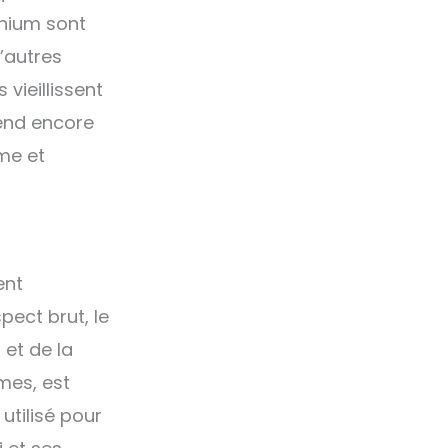
minium sont
d’autres
vieillissent
rend encore
me et
ent
pect brut, le
 et de la
mes, est
utilisé pour