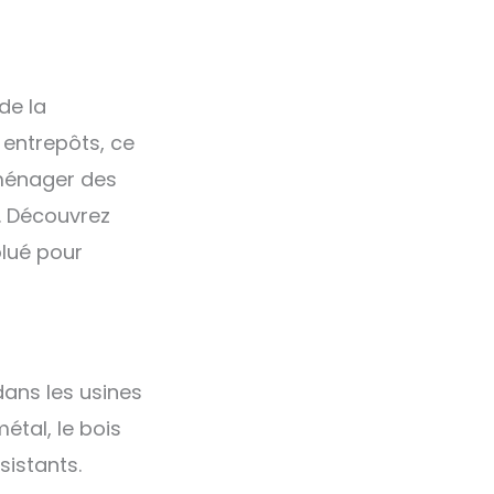
de la
t entrepôts, ce
aménager des
t. Découvrez
olué pour
 dans les usines
étal, le bois
sistants.