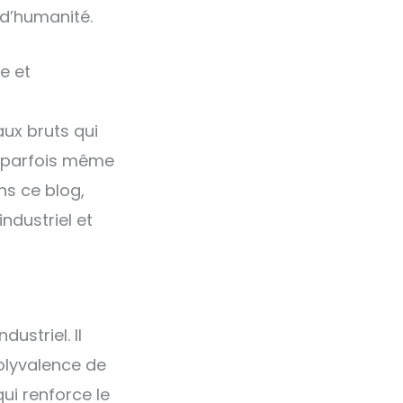
 d’humanité.
e et
aux bruts qui
et parfois même
ns ce blog,
ndustriel et
ustriel. Il
olyvalence de
ui renforce le