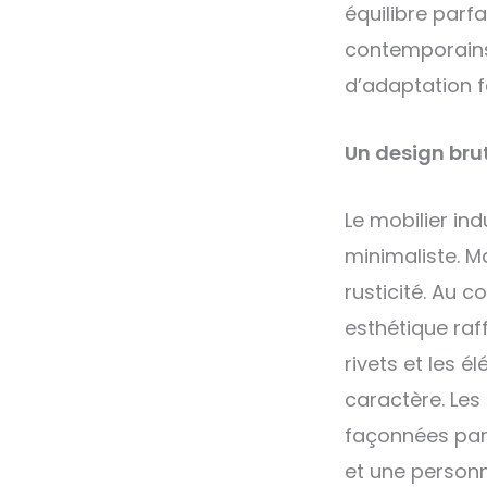
équilibre parf
contemporains
d’adaptation f
Un design brut
Le mobilier in
minimaliste. M
rusticité. Au 
esthétique raf
rivets et les 
caractère. Les
façonnées par 
et une personn