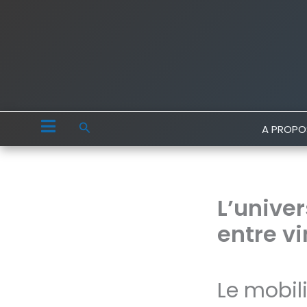
Aller
au
contenu
Rechercher
A PROPO
L’univer
entre v
Le mobili