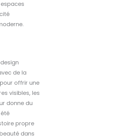
s espaces
cité
 moderne.
 design
avec de la
pour offrir une
s visibles, les
leur donne du
 été
toire propre
a beauté dans