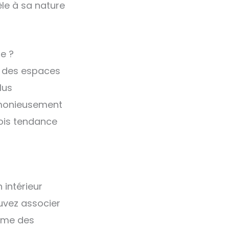
èle à sa nature
e ?
ou des espaces
lus
rmonieusement
ois tendance
 intérieur
uvez associer
mme des