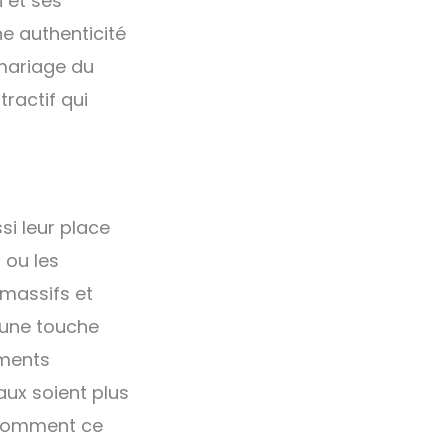
i et ses
ne authenticité
 mariage du
tractif qui
si leur place
s ou les
 massifs et
e une touche
éments
aux soient plus
e comment ce