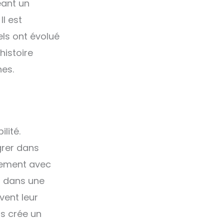
éant un
Il est
els ont évolué
histoire
nes.
lité.
grer dans
itement avec
u dans une
vent leur
is crée un