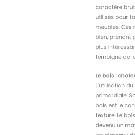
caractère brut 
utilisés pour 
meubles. Ces m
bien, prenant 
plus intéressa
témoigne de leu
Le bois : chal
L’utilisation d
primordiale. S
bois est le co
texture. Le bo
devenu un maté