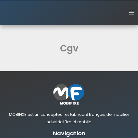
Aller
au
contenu
Cgv
MOBIFIXE est un concepteur et fabricant français de mobilier
industriel fixe et mobile.
Navigation