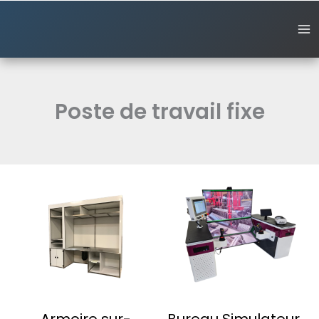
Aller
au
contenu
Poste de travail fixe
Armoire sur-
Bureau Simulateur