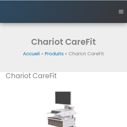
Aller
au
contenu
Chariot CareFit
Accueil
Produits
Chariot CareFit
Chariot CareFit